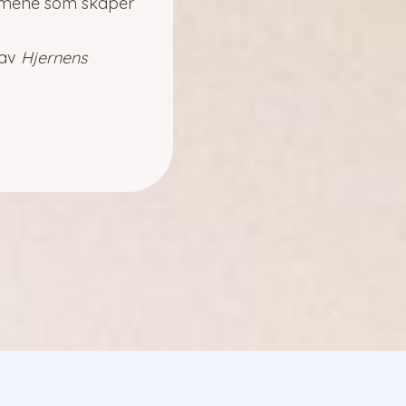
smene som skaper
 av
Hjernens