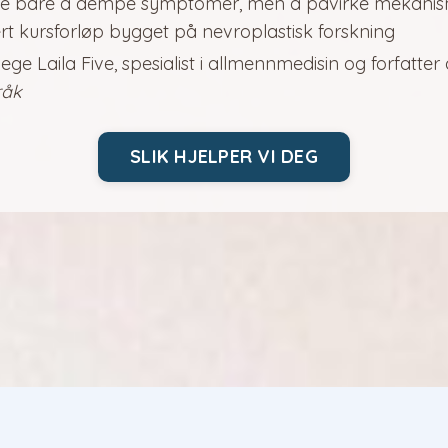
kke bare å dempe symptomer, men å påvirke mekani
rt kursforløp bygget på nevroplastisk forskning
lege Laila Five, spesialist i allmennmedisin og forfatter
råk
SLIK HJELPER VI DEG