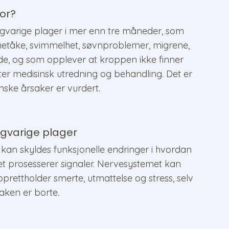
or?
ngvarige plager i mer enn tre måneder, som
rnetåke, svimmelhet, søvnproblemer, migrene,
ende, og som opplever at kroppen ikke finner
 etter medisinsk utredning og behandling. Det er
inske årsaker er vurdert.
angvarige plager
n skyldes funksjonelle endringer i hvordan
t prosesserer signaler. Nervesystemet kan
rettholder smerte, utmattelse og stress, selv
aken er borte.