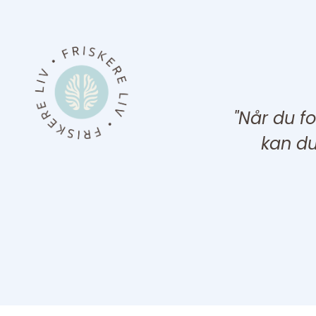
"Når du f
kan d