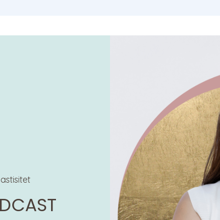
stisitet
ODCAST