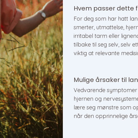
Hvem passer dette f
For deg som har hatt la
smerter, utmattelse, hje
irritabel tarm eller lign
tilbake til seg selv, selv
viktig at relevante medis
Mulige årsaker til l
Vedvarende symptomer ka
hjernen og nervesysteme
lære seg mønstre som opp
når den opprinnelige års